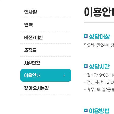
이용안
인사말
연혁
상담대상
비전/미션
만9세~만24세 
조직도
시설현황
상담시간
이용안내
- 월~금: 9:00~1
- 점심시간: 12:0
찾아오시는길
- 휴무: 토,일/공
이용방법